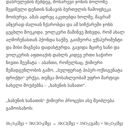
დასრულების შემდეგ, მოსარევი ჯოხის ბოლოზე
შეყინული დენთის ნაზავის ბურთულის ჩამოფხეკა
მოისურვა. ამას ადრეც აკეთებდა ხოლმე, მაგრამ
ამჯერად ძალიან ჩქარობდა და ამ სიჩქარეში ჯოხს
ცეცხლი მოეკიდა. უოლკერი მაშინვე მიხვდა, რომ ახალ
აღმოჩენასთან ჰქონდა საქმე. გაიმეორა ექსპერიმენტი
და მისი მიგნება დადასტურდა. გავიდა მცირე ხანი და
უოლკერის აფთიაქის დახლს კიდევ ერთი საჭირო
ნივთი შეემატა – ასანთი, რომელსაც, ქიმიური
შემადგენლობის გამო, „სულფურატ ჰიპერ-ოქსიგენატა
ფრიქტი“ ერქვა, თუმცა მოსახლეობამ უფრო მარტივი
სახელი მოუძებნა – „ხახუნის სანათი“.
„ხახუნის სანათის“ ქიმიური პროცესი ასე შეიძლება
გამოისახოს:
Sb
S
(მყ) + 3KClO
(მყ) → 3KCl(მყ) + 3SO
(გაზ) + Sb
O
(მყ)
2
3
3
2
2
3