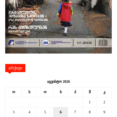
არქივი
აგვისტო 2026
ო
ს
ო
ხ
პ
შ
კ
1
2
3
4
5
6
7
8
9