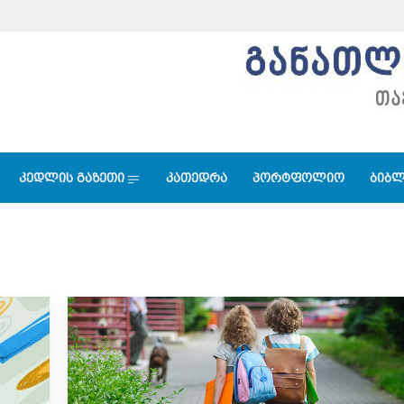
კედლის გაზეთი
კათედრა
პორტფოლიო
ბიბლ