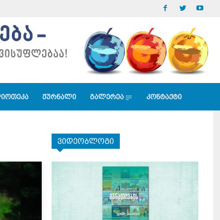
იოთეკა
ჟურნალი
გალერეა
კონტაქტი
ვიდეობლოგი