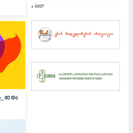
« ივლ
_ მე და