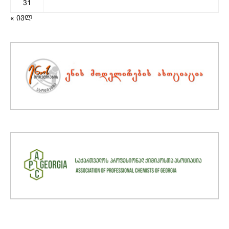
31
« ივლ