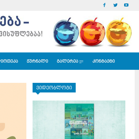
იოთეკა
ჟურნალი
გალერეა
კონტაქტი
ვიდეობლოგი