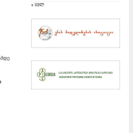
« ივლ
ემდე
ს