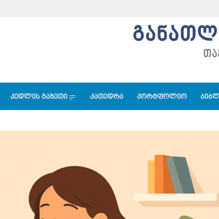
კედლის გაზეთი
კათედრა
პორტფოლიო
ბიბლ