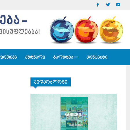
იოთეკა
ჟურნალი
გალერეა
კონტაქტი
ვიდეობლოგი