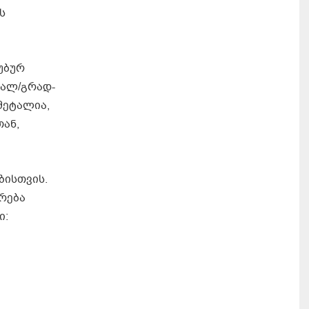
ს
უბურ
კალ/გრად-
მეტალია,
თან,
ბისთვის.
რება
ი: