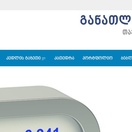
კედლის გაზეთი
კათედრა
პორტფოლიო
ბიბლ