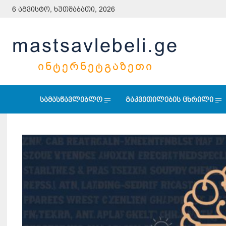
6 აგვისტო, ხუთშაბათი, 2026
mastsavlebeli.ge
ᲘᲜᲢᲔᲠᲜᲔᲢᲒᲐᲖᲔᲗᲘ
სამასწავლებლო
გაკვეთილების ცხრილი