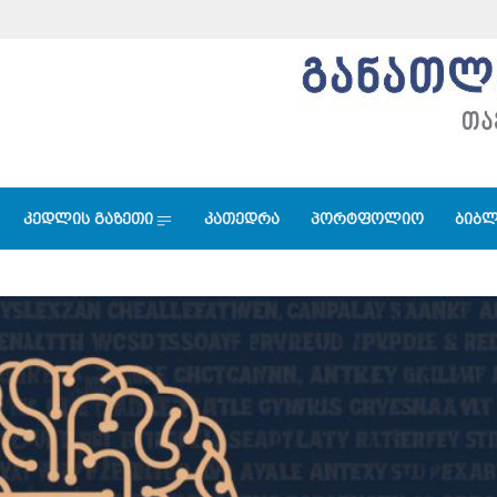
კედლის გაზეთი
კათედრა
პორტფოლიო
ბიბლ