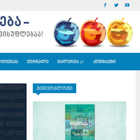
იოთეკა
ჟურნალი
გალერეა
კონტაქტი
ვიდეობლოგი