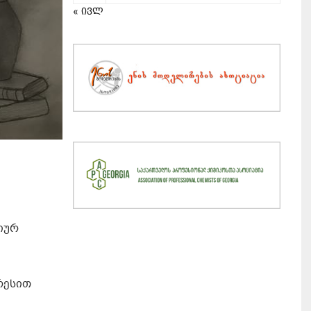
« ივლ
იურ
რესით