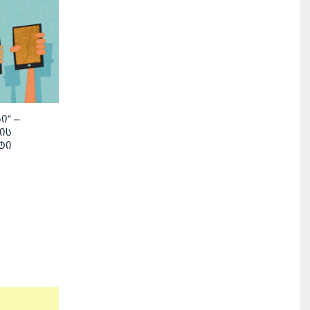
ი“ –
ის
ტი