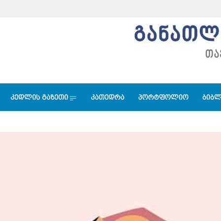
კედლის გაზეთი
კათედრა
პორტფოლიო
ბიბლ