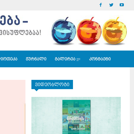
იოთეკა
ჟურნალი
გალერეა
კონტაქტი
ვიდეობლოგი