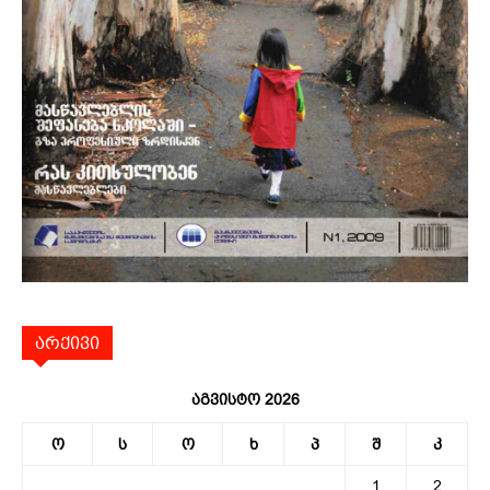
არქივი
აგვისტო 2026
ო
ს
ო
ხ
პ
შ
კ
1
2