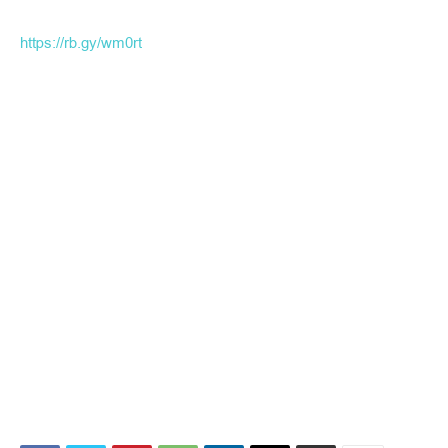
https://rb.gy/wm0rt