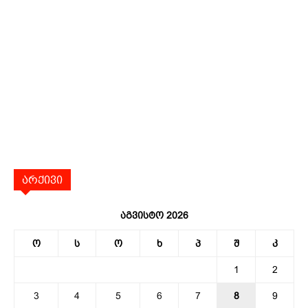
არქივი
აგვისტო 2026
ო
ს
ო
ხ
პ
შ
კ
1
2
3
4
5
6
7
8
9