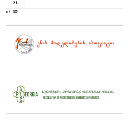
31
« ივლ