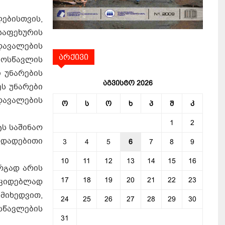
ებისთვის,
 საფეხურის
დავალების
არქივი
მოსწავლის
 უნარების
აგვისტო 2026
ს უნარები
ავალების
ო
ს
ო
ხ
პ
შ
კ
1
2
ს სა­ში­ნაო
 და­დე­ბი­თი
3
4
5
6
7
8
9
10
11
12
13
14
15
16
არ­გად არის
17
18
19
20
21
22
23
უ­კი­დებ­ლად
მი­ხედ­ვით,
24
25
26
27
28
29
30
სწავ­ლე­ბი­ს
31