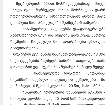
მეცნიერების აზრით, მოსწავლეებისთვის მიცემ
უნდა იყოს შერჩეული, რათა მოსწავლეს დარჩ
ურთიერთობისთვის. ფსიქოლოგების აზრით, პატ
ეხმარება მათ, პრაქტიკაში შეიმეცნონ სამყარო.
თანამედროვე კვლევებმა დაადასტურა ემოციუ
გააცნობიერო შენი და სხვების ემოციები, სწორ
წიგნებშია ჩაფლული, მას აღარ რჩება დრო გაა
განვითარებას.
ზო­გი­ერთ ქვე­ყა­ნა­ში სა­ში­ნაო და­ვა­ლე­ბებს იმ მოს
სხვა ქვეყ­ნებ­ში ბავ­შ­ვებს სა­ში­ნაო და­ვა­ლე­ბა და­მ
და­ვა­ლე­ბის ეფექ­ტუ­რო­ბის შე­სა­ხებ შე­რე­ულ შე­დე­გ
საინტერესოა, როგორი მიდგომაა საშინ
საგანმანათლებლო ასოციაციის ექპერტებს მი
უთმობდეს 10 წუთს. II კლასში – 20 წთ; III-IV – 30 წთ
ინგლისში ეროვნული სასწავლო გეგმით არი
საათები. უელსში თვლიან, რომ საშინაო დავალ
იყოს, არამედ უნდა შემუშავდეს თითოეული სკო