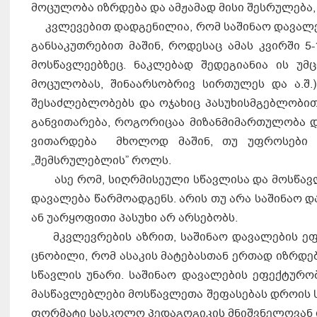
მოცულობა იზრდება და ამჟამად მისი შესრულება,
კვლევებით დადგენილია, რომ საშინაო დავალე
განსაკუთრებით მაშინ, როდესაც ამას კვირში 5-
მოსწავლეებზეც. ნაკლებად შედეგიანია ის უმ
მოცულობას, შინაარსობრივ სირთულეს და ა.შ.
შესაძლებლობებს და ოჯახიც პასუხისმგებლობით 
განვითარება, როგორიცაა მიზანმიმართულობა და
ვითარდება მხოლოდ მაშინ, თუ უფროსები ა
„შემსრულებლის” როლს.
ასე რომ, სიღ­რ­მი­სე­უ­ლი სწავ­ლი­სა და მოს­წავ­ლე
და­ვა­ლე­ბა წარ­მო­ად­გენს. არის თუ არა სა­ში­ნაო და­
ან უარ­ყო­ფი­თი პა­სუ­ხი არ არ­სე­ბობს.
მკვლევ­რე­ბის აზ­რით, სა­ში­ნაო და­ვა­ლე­ბის ეფექ­
ცნო­ბი­ლი, რომ ასა­კის მა­ტე­ბას­თან ერ­თად იზ­რ­დე­
სწავ­ლის უნა­რი. სა­ში­ნაო და­ვა­ლე­ბის ეფექ­ტუ­რო
მას­წავ­ლებ­ლე­ბი მოს­წავ­ლე­თა შე­ფა­სე­ბას დრო­ის ს
ფორ­მა­ტი სას­კო­ლო პე­და­გო­გი­კის მნიშ­ვ­ნე­ლო­ვან 