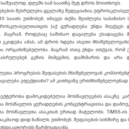
 საშუალოდ, დღეში სამ საათზე მეტ დროს მოითხოვს.
ბების შესრულება ყველაზე შედეგიანია უფროსკლასელ
10 საათს უთმობენ. იმავეს თქმა შეიძლება საბაზისო
ცროსკლასელთათვის (აქ ყურადღება უნდა მიექცეს 
). მაგრამ, როდესაც საშინაო დავალება ესადაგება 
ეკიდება ამას, ამ დროს ხდება ისეთი მნიშვნელოვანი
 ორგანიზებულობა. მაგრამ ისიც უნდა ითქვას, რომ ე
სრულებენ გეზის მიმცემის, დამხმარის და არა დ
­თა პროგ­რე­სის შე­ფა­სე­ბის მნიშ­ვ­ნე­ლო­ვან კომ­პო­ნენტ
ვა­ლე­ბა ეფექ­ტი­ა­ნი? ამ კითხ­ვა­ზე ერ­თ­მ­ნიშ­ვ­ნე­ლოვ­ნად
ტუ­რო­ბა და­მო­კი­დე­ბუ­ლია მოს­წავ­ლე­ე­ბის ასაკ­ზე. კ
ბა მოს­წავ­ლის ყუ­რადღე­ბის კონ­ცენ­ტ­რა­ცი­ი­სა და და­მო­
­ბა მოს­წავ­ლე­თა ასაკ­თან ერ­თად მა­ტუ­ლობს. TIMSS-ის 
აკ­მა­ოდ დიდ ნა­წილს უთ­მო­ბენ. შე­ფა­სე­ბის სიხ­ში­რე და 
ინ­დი­კა­ტო­რებს წარ­მო­ად­გენს.