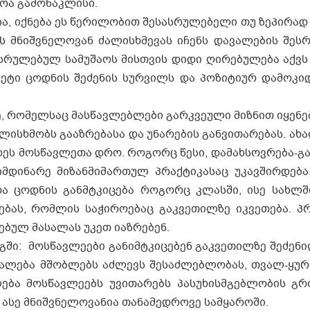
ლოა გამონაკლისი.
, იქნება ეს წერილობით შესასრულებელი თუ ზეპირად 
ნიშ­ვ­ნე­ლო­ვან ძა­ლის­ხ­მე­ვას იჩენს და­ვა­ლე­ბის შეს­რუ
ს­რუ­ლე­ბულ სა­მუ­შა­ოს მის­თ­ვის დი­დი ღი­რე­ბუ­ლე­ბა აქვ
მე­ტი ცოდ­ნის შე­ძე­ნის სურ­ვილს და პო­ზი­ტი­ურ და­მო­კი­დ
 რომელსაც მასწავლებლები გარკვეული მიზნით იყენებ
ისხმობს გააზრებასა და უნარების განვითარებას. ახ
ეს მოსწავლეთა დრო. როგორც წესი, დამახსოვრება-გა
იმდინარე მიზანმიმართულ პრაქტიკასაც უკავშირდება
ოა ცოდნის განმტკიცება როგორც კლასში, ისე სახლშ
ებას, რომლის საჭიროებაც გაკვეთილზე იკვეთება. პ
ებულ მასალას უკეთ იაზრებენ.
ში: მოსწავლეები განიმტკიცებენ გაკვეთილზე შეძენი
ავალება მშობლებს აძლევს შესაძლებლობას, თვალ-ყურ
ლება მოსწავლეებს უვითარებს პასუხისმგებლობის გრ
 ასე მნიშვნელოვანია თანამედროვე სამყაროში.