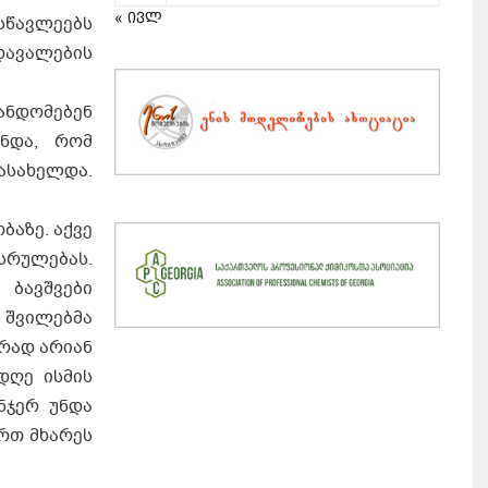
« ივლ
სწავლეებს
დავალების
ანდომებენ
ჩნდა, რომ
ასახელდა.
აზე. აქვე
ესრულებას.
მ ბავშვები
 შვილებმა
ურად არიან
დღე ისმის
ნჯერ უნდა
ერთ მხარეს