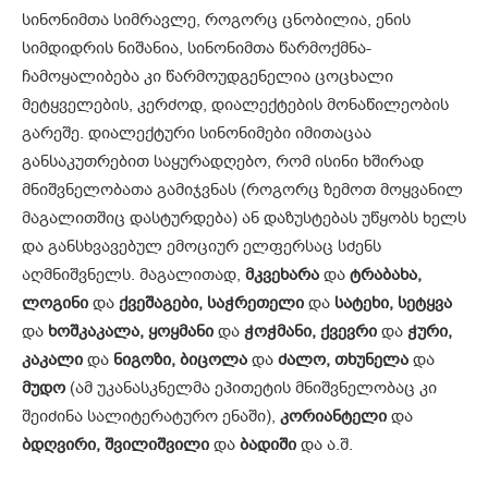
სინონიმთა სიმრავლე, როგორც ცნობილია, ენის
სიმდიდრის ნიშანია, სინონიმთა წარმოქმნა-
ჩამოყალიბება კი წარმოუდგენელია ცოცხალი
მეტყველების, კერძოდ, დიალექტების მონაწილეობის
გარეშე. დიალექტური სინონიმები იმითაცაა
განსაკუთრებით საყურადღებო, რომ ისინი ხშირად
მნიშვნელობათა გამიჯვნას (როგორც ზემოთ მოყვანილ
მაგალითშიც დასტურდება) ან დაზუსტებას უწყობს ხელს
და განსხვავებულ ემოციურ ელფერსაც სძენს
აღმნიშვნელს. მაგალითად,
მკვეხარა
და
ტრაბახა,
ლოგინი
და
ქვეშაგები,
საჭრეთელი
და
სატეხი,
სეტყვა
და
ხოშკაკალა,
ყოყმანი
და
ჭოჭმანი,
ქვევრი
და
ჭური,
კაკალი
და
ნიგოზი,
ბიცოლა
და
ძალო,
თხუნელა
და
მუდო
(ამ უკანასკნელმა ეპითეტის მნიშვნელობაც კი
შეიძინა სალიტერატურო ენაში),
კორიანტელი
და
ბდღვირი,
შვილიშვილი
და
ბადიში
და ა.შ.