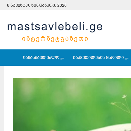
6 აგვისტო, ხუთშაბათი, 2026
mastsavlebeli.ge
ᲘᲜᲢᲔᲠᲜᲔᲢᲒᲐᲖᲔᲗᲘ
სამასწავლებლო
გაკვეთილების ცხრილი