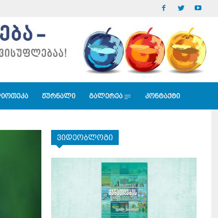
იოთეკა
ჟურნალი
გალერეა
კონტაქტი
ვიდეობლოგი