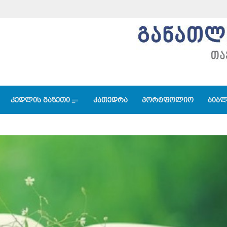
კედლის გაზეთი
კათედრა
პორტფოლიო
ბიბლ