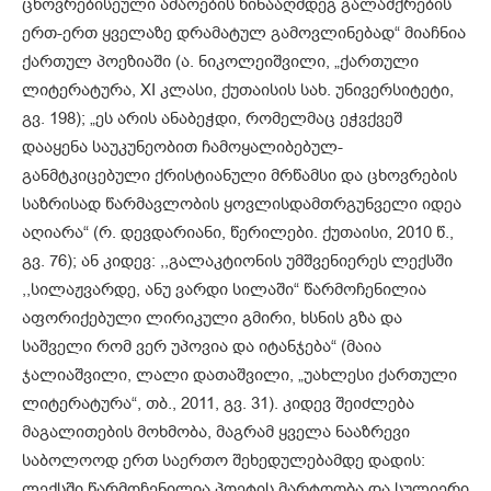
ცხოვრებისეული ამაოების წინააღმდეგ გალაშქრების
ერთ-ერთ ყველაზე დრამატულ გამოვლინებად“ მიაჩნია
ქართულ პოეზიაში (ა. ნიკოლეიშვილი, „ქართული
ლიტერატურა, XI კლასი, ქუთაისის სახ. უნივერსიტეტი,
გვ. 198); „ეს არის ანაბეჭდი, რომელმაც ეჭვქვეშ
დააყენა საუკუნეობით ჩამოყალიბებულ-
განმტკიცებული ქრისტიანული მრწამსი და ცხოვრების
საზრისად წარმავლობის ყოვლისდამთრგუნველი იდეა
აღიარა“ (რ. დევდარიანი, წერილები. ქუთაისი, 2010 წ.,
გვ. 76); ან კიდევ: ,,გალაკტიონის უმშვენიერეს ლექსში
,,სილაჟვარდე, ანუ ვარდი სილაში“ წარმოჩენილია
აფორიქებული ლირიკული გმირი, ხსნის გზა და
საშველი რომ ვერ უპოვია და იტანჯება“ (მაია
ჯალიაშვილი, ლალი დათაშვილი, „უახლესი ქართული
ლიტერატურა“, თბ., 2011, გვ. 31). კიდევ შეიძლება
მაგალითების მოხმობა, მაგრამ ყველა ნააზრევი
საბოლოოდ ერთ საერთო შეხედულებამდე დადის:
ლექსში წარმოჩენილია პოეტის მარტოობა და სულიერი