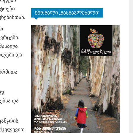
აოდენი
ოტოები
ჟურნალი „მასწავლებელი“
უნებასთან.
სო
ვრცეში.
 მასალა
თლები და
ფორმითა
იდ
ებსა და
ფანჯრის
ამკვლევით