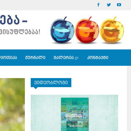
იოთეკა
ჟურნალი
გალერეა
კონტაქტი
ვიდეობლოგი