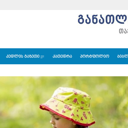
კედლის გაზეთი
კათედრა
პორტფოლიო
ბიბლ