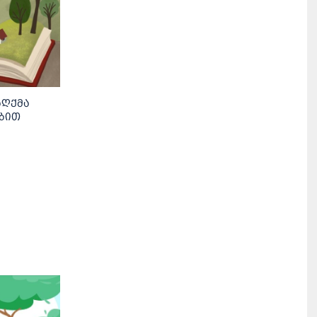
აღქმა
ბით