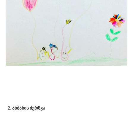
ანბანის ძერწვა