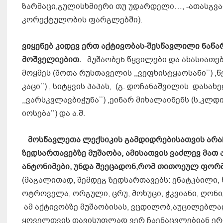
ზარმაცი,გულისხმიერი თუ უდარდელი…, -ათასგვარ
კორექტულობის ფარგლებში).
ვიყენებ კიდევ ერთ აქტივობას-შესწავლილი ნაწ
მოშველიებით.
მუშაობენ წყვილები და ახასიათებე
მოყმეს (შოთა რუსთაველის ,,ვეფხისტყაოსანი’’) ,
კაცი’’) , სიტყვის პაპას, (გ. დოჩანაშვილის დას
,,ვარსკვლავბიჭუნა’’) ,ეინარ მიხალაინენს (ს.კლდი
იოსება’’) და ა.შ.
მოსწავლეთა ლექსიკის გამდიდრებისათვის არაჩ
ზედსართავებზე მუშაობა, ამისათვის ვაძლევ მათ 
ანტონიმები, უნდა შეეცადონ,რომ თითოეულ ფორმ
(მაგალითად, შემდეგ ზედსართავებს: ენატკბილი, 
ოტროველა, ორგული, ცრუ, მოხუცი, ჭკვიანი, ღონი
ამ აქტივობზე მუშაობისას, ვცდილობ,აუცილებლა
ყოველთვის თავისუფლად ვერ ჩაენაცვლებიან ერთმა