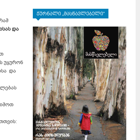
ჟურნალი „მასწავლებელი“
რამ
ისას და
ით
ს უყურონ
ისა და
ელებას
ძიმოთ
თთვის: