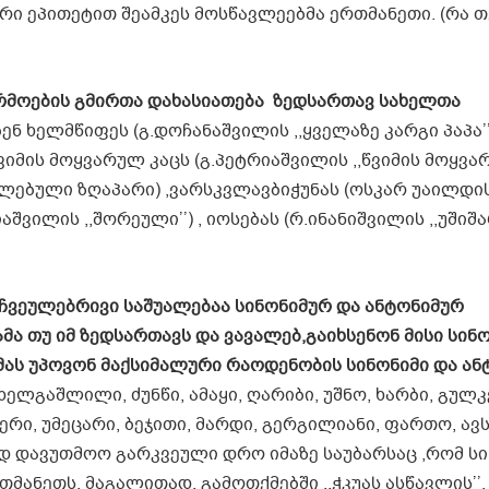
ი ეპითეტით შეამკეს მოსწავლეებმა ერთმანეთი. (რა თქ
არმოების გმირთა დახასიათება ზედსართავ სახელთა
ნ ხელმწიფეს (გ.დოჩანაშვილის ,,ყველაზე კარგი პაპა’’
წვიმის მოყვარულ კაცს (გ.პეტრიაშვილის ,,წვიმის მოყვ
ახელებული ზღაპარი) ,ვარსკვლავბიჭუნას (ოსკარ უაილდი
აშვილის ,,შორეული’’) , იოსებას (რ.ინანიშვილის ,,უშიშ
ვეულებრივი საშუალებაა სინონიმურ და ანტონიმურ
ამა თუ იმ ზედსართავს და ვავალებ,გაიხსენონ მისი სინ
ას უპოვონ მაქსიმალური რაოდენობის სინონიმი და ან
ხელგაშლილი, ძუნწი, ამაყი, ღარიბი, უშნო, ხარბი, გულ
ერი, უმეცარი, ბეჯითი, მარდი, გერგილიანი, ფართო, ავ
დ დავუთმოო გარკვეული დრო იმაზე საუბარსაც ,რომ სი
ნეთს, მაგალითად, გამოთქმებში ,,ჭკუას ასწავლის’’, ,