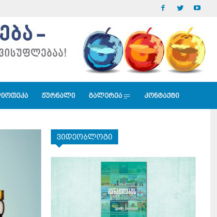
იოთეკა
ჟურნალი
გალერეა
კონტაქტი
ვიდეობლოგი