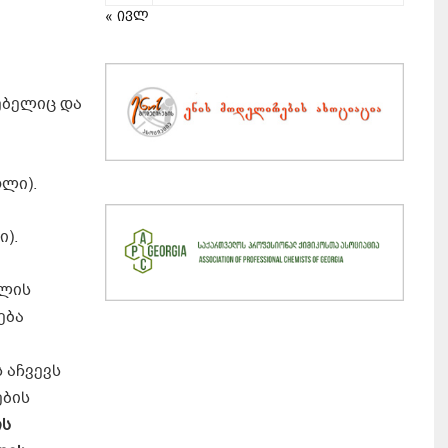
« ივლ
ებელიც და
ოლი).
ი).
ელის
ება
 აჩვევს
ების
ის