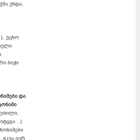
მა უნდა,
), უცხო
არული
ს
არი ბიჭი
ონიმები და
ტონიმი
კეთილი,
სიტყვა…).
ნონიმები
,ჭკუა ვერ