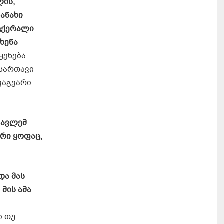
ლის,
ნანახი
აცქერალი
ხენა
ყენება
დსართავი
ვაგვარი
წავლემ
რი ყოფაც,
და მას
მის ამა
ი თუ