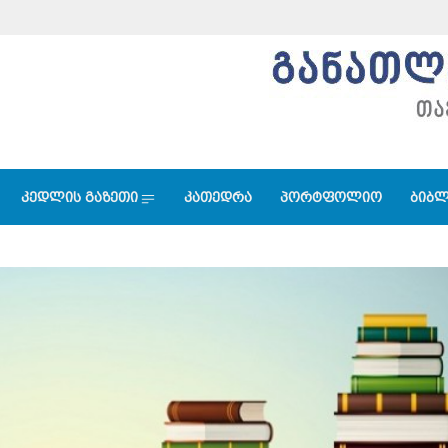
კედლის გაზეთი
კათედრა
პორტფოლიო
ბიბლ