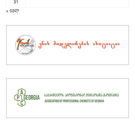
31
« ივლ