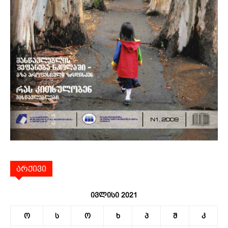
არქივი
ივლისი 2021
ო
ს
ო
ხ
პ
შ
კ