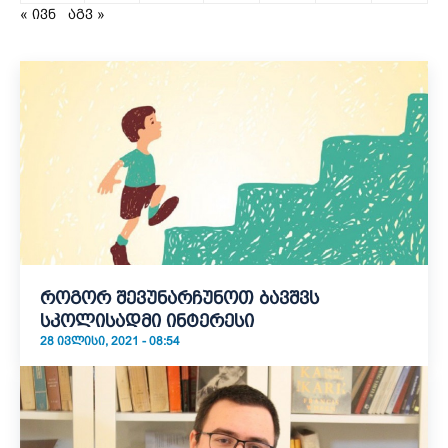
« ივნ
აგვ »
როგორ შევუნარჩუნოთ ბავშვს
სკოლისადმი ინტერესი
28 ᲘᲕᲚᲘᲡᲘ, 2021 - 08:54