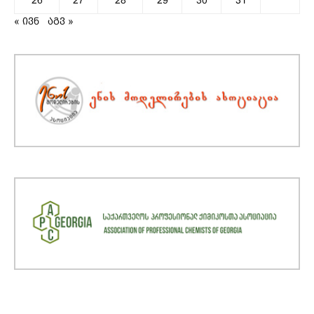
« ივნ
აგვ »