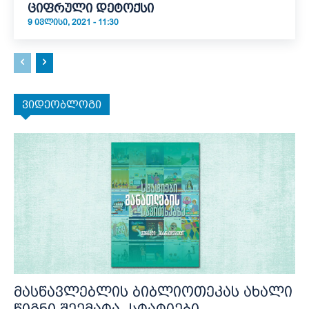
ციფრული დეტოქსი
9 ᲘᲕᲚᲘᲡᲘ, 2021 - 11:30
ვიდეობლოგი
მასწავლებლის ბიბლიოთეკას ახალი
წიგნი შეემატა- სტატიები