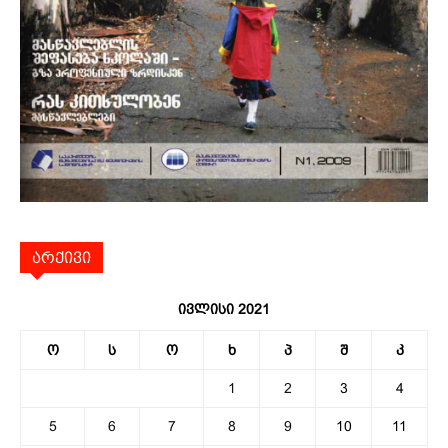
არქივი
ივლისი 2021
ო
ს
ო
ხ
პ
შ
კ
1
2
3
4
5
6
7
8
9
10
11