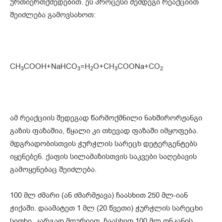
ურთიერთქმედებით. ეს პროცესი შემდეგი რეაქციით
შეიძლება გამოვსახოთ:
CH
COOH+NaHCO
=H
O+CH
COONa+CO
3
3
2
3
2
ამ რეაქციის შედეგად წარმოქმნილი ნახშირორჟანგი
გაზის ფაზაშია, წყალი კი თხევად ფაზაში იმყოფება.
მდგრადობისთვის ჭურჭლის სარეცხ დეტერგენტებს
იყენებენ. ქაფის სილამაზისთვის საკვები საღებავის
გამოყენებაც შეიძლება.
100 მლ ძმარი (ან ძმარმჟავა) ჩაასხით 250 მლ-იან
ჭიქაში. დაამატეთ 1 მლ (20 წვეთი) ჭურჭლის სარეცხი
სითხე. კარგად მოურიეთ. ჩაასხით 100 მლ ონკანის