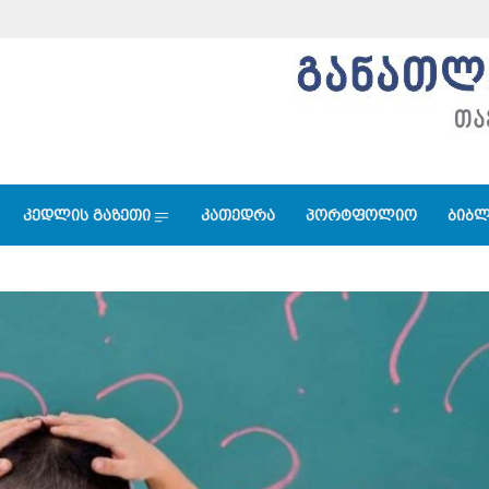
კედლის გაზეთი
კათედრა
პორტფოლიო
ბიბლ