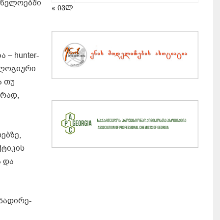
ანელოებში
« ივლ
– hunter-
პოლოგიური
ა თუ
არად,
ებზე,
ქტიკის
ა და
ნადირე-