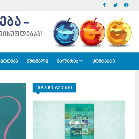
იოთეკა
ჟურნალი
გალერეა
კონტაქტი
ვიდეობლოგი