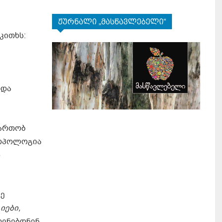
ჟურნალი „მასწავლებელი“
კითხს:
ა
ნდა
სართობ
როპოლოგია
ს
ზე
იები,
ოვნებდნენ.