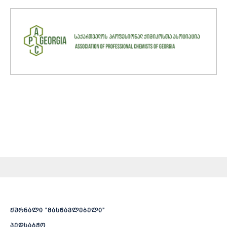
ჟურნალი ”მასწავლებელი”
პედსაბჭო