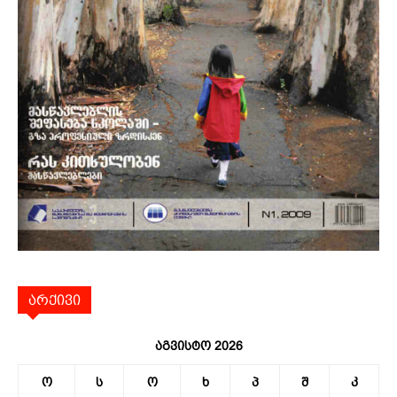
არქივი
აგვისტო 2026
ო
ს
ო
ხ
პ
შ
კ