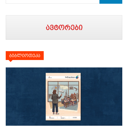
ავტორები
ბიბლიოთეკა