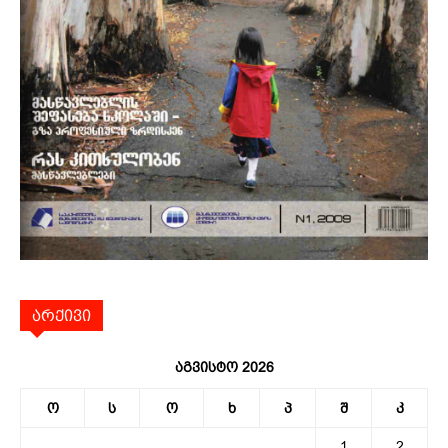
არქივი
აგვისტო 2026
ო
ს
ო
ხ
პ
შ
კ
1
2