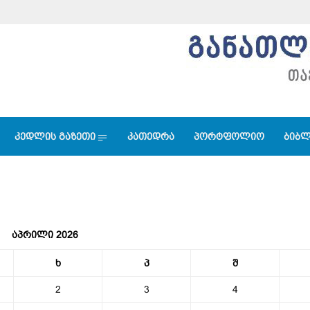
კედლის გაზეთი
კათედრა
პორტფოლიო
ბიბლ
აპრილი 2026
ხ
პ
შ
2
3
4