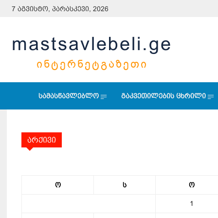
7 აგვისტო, პარასკევი, 2026
mastsavlebeli.ge
ᲘᲜᲢᲔᲠᲜᲔᲢᲒᲐᲖᲔᲗᲘ
სამასწავლებლო
გაკვეთილების ცხრილი
არქივი
ო
ს
ო
1