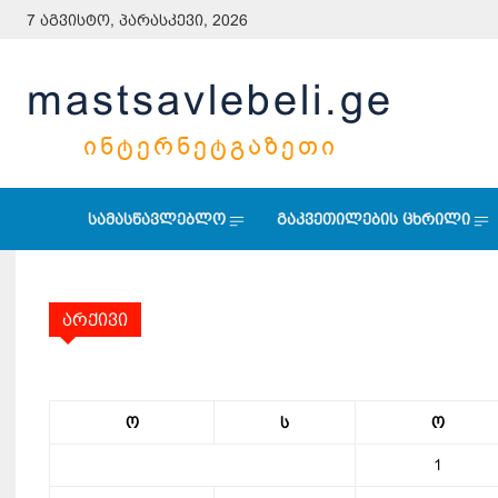
7 აგვისტო, პარასკევი, 2026
mastsavlebeli.ge
ᲘᲜᲢᲔᲠᲜᲔᲢᲒᲐᲖᲔᲗᲘ
სამასწავლებლო
გაკვეთილების ცხრილი
არქივი
ო
ს
ო
1