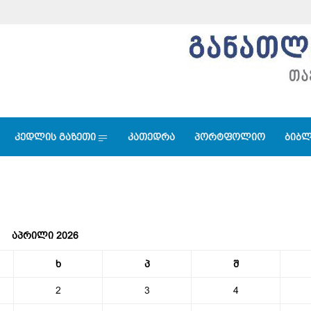
კედლის გაზეთი
კათედრა
პორტფოლიო
ბიბლ
აპრილი 2026
ხ
პ
შ
2
3
4