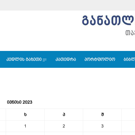
კედლის გაზეთი
კათედრა
პორტფოლიო
ბიბლ
ივნისი 2023
ხ
პ
შ
1
2
3