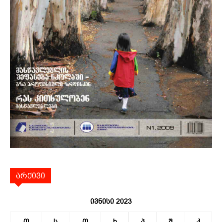
არქივი
ივნისი 2023
ო
ს
ო
ხ
პ
შ
კ