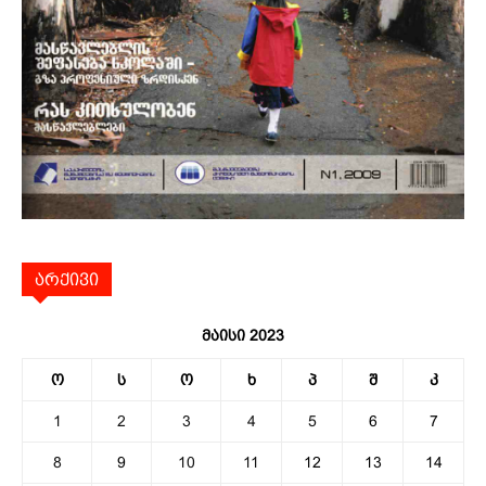
არქივი
მაისი 2023
ო
ს
ო
ხ
პ
შ
კ
1
2
3
4
5
6
7
8
9
10
11
12
13
14