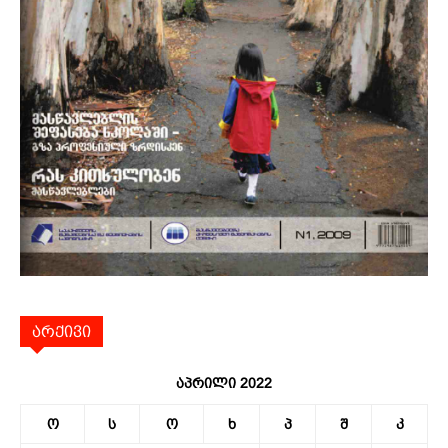
არქივი
აპრილი 2022
ო
ს
ო
ხ
პ
შ
კ