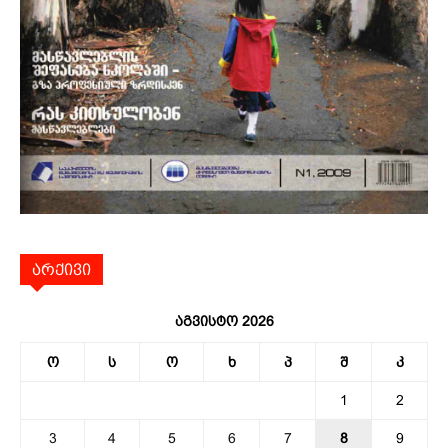
არქივი
აგვისტო 2026
ო
ს
ო
ხ
პ
შ
კ
1
2
3
4
5
6
7
8
9