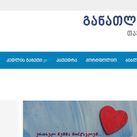
კედლის გაზეთი
კათედრა
პორტფოლიო
ბიბლ