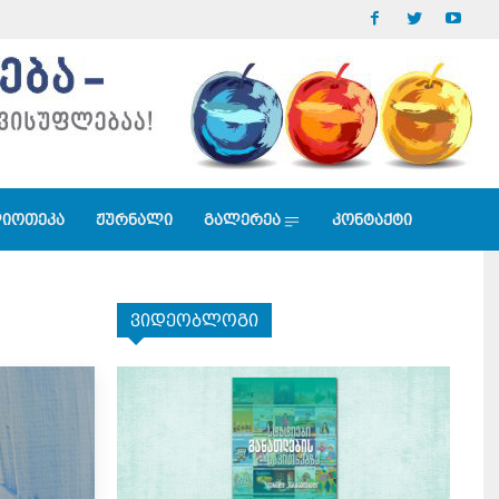
იოთეკა
ჟურნალი
გალერეა
კონტაქტი
ვიდეობლოგი