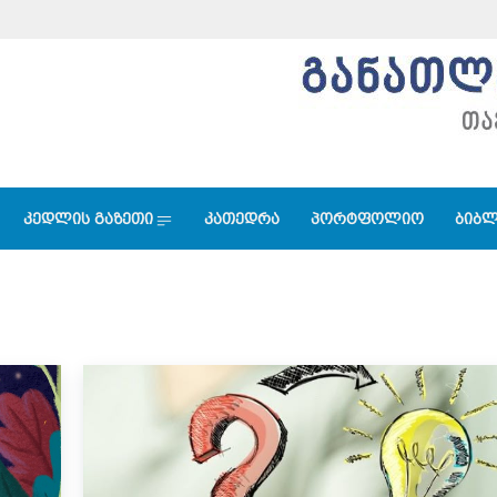
კედლის გაზეთი
კათედრა
პორტფოლიო
ბიბლ