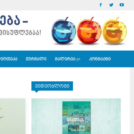
იოთეკა
ჟურნალი
გალერეა
კონტაქტი
ვიდეობლოგი