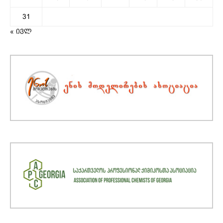
31
« ივლ