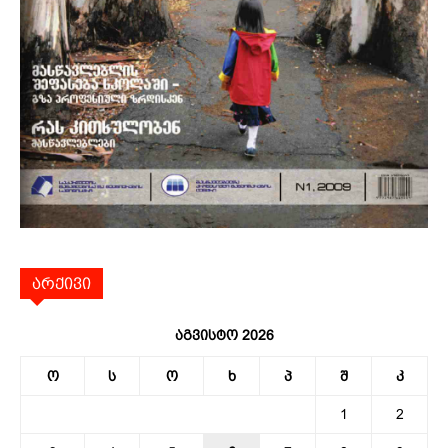
არქივი
აგვისტო 2026
ო
ს
ო
ხ
პ
შ
კ
1
2