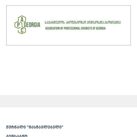
ჟურნალი ”მასწავლებელი”
პედსაბჭო