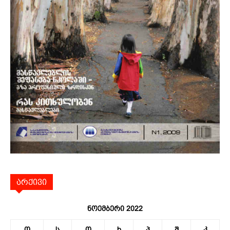
არქივი
ნოემბერი 2022
ო
ს
ო
ხ
პ
შ
კ