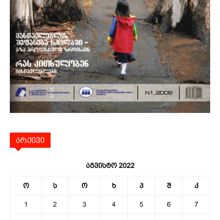
არქივი
აგვისტო 2022
ო
ს
ო
ხ
პ
შ
კ
1
2
3
4
5
6
7