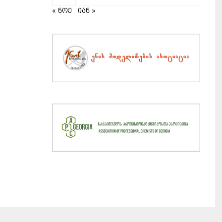
« ნოე
იან »