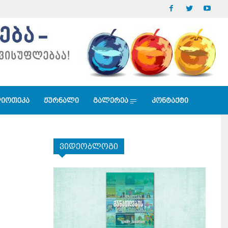
იოთეკა
ჟურნალი
გალერეა
კონტაქტი
ვიდეობლოგი