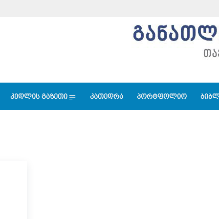
კედლის გაზეთი
კათედრა
პორტფოლიო
ბიბლ