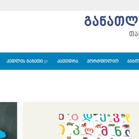
კედლის გაზეთი
კათედრა
პორტფოლიო
ბიბლ