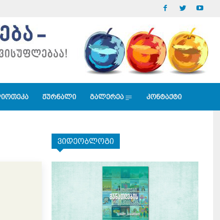
იოთეკა
ჟურნალი
გალერეა
კონტაქტი
ვიდეობლოგი