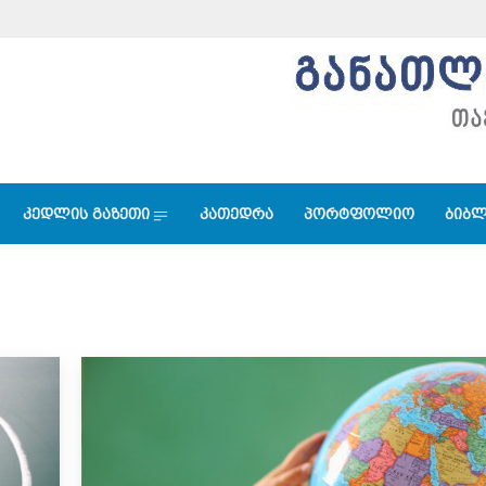
კედლის გაზეთი
კათედრა
პორტფოლიო
ბიბლ