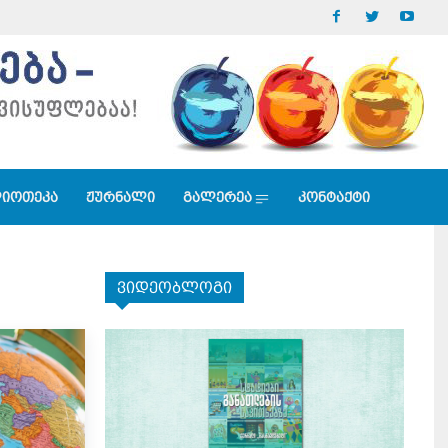
იოთეკა
ჟურნალი
გალერეა
კონტაქტი
ვიდეობლოგი