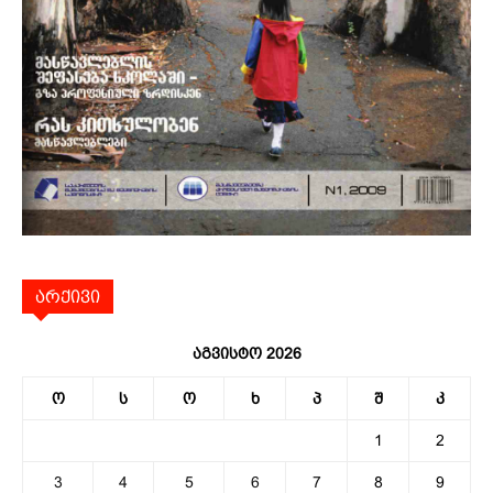
არქივი
აგვისტო 2026
ო
ს
ო
ხ
პ
შ
კ
1
2
3
4
5
6
7
8
9