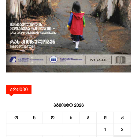
არქივი
აგვისტო 2026
ო
ს
ო
ხ
პ
შ
კ
1
2