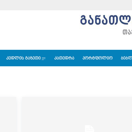
კედლის გაზეთი
კათედრა
პორტფოლიო
ბიბლ