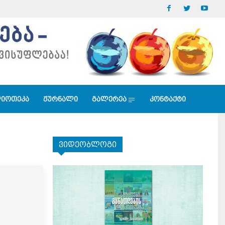
იოთეკა
ჟურნალი
გალერეა
კონტაქტი
ვიდეობლოგი