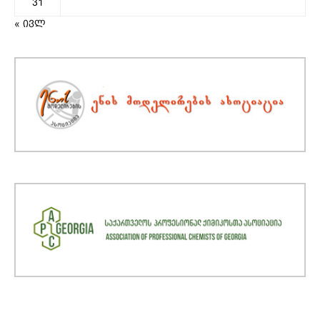
31
« ივლ