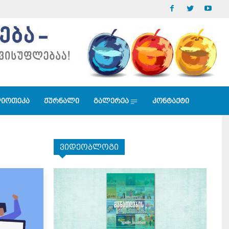
იოთეკა
ჟურნალი
გალერეა
კონტაქტი
ვიდეობლოგი