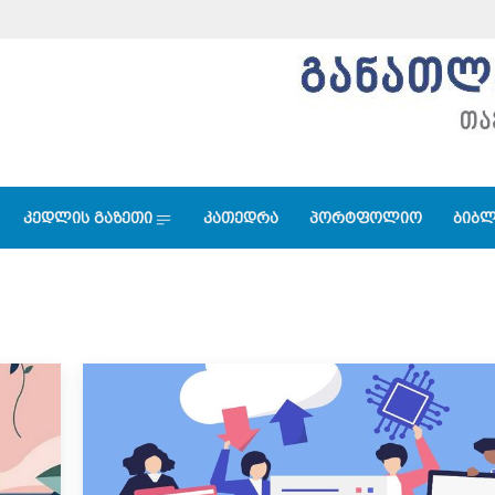
კედლის გაზეთი
კათედრა
პორტფოლიო
ბიბლ